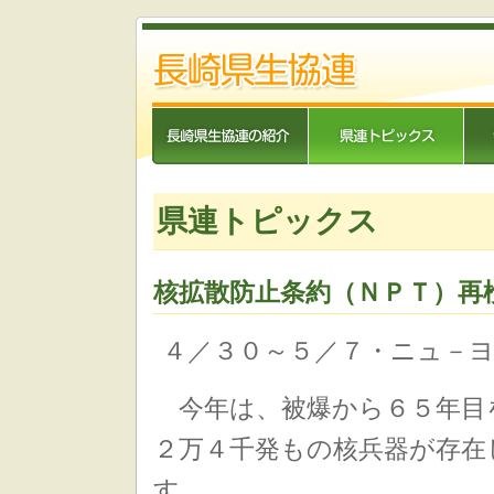
県連トピックス
核拡散防止条約（ＮＰＴ）再
４／３０～５／７・ニュ－
今年は、被爆から６５年目
２万４千発もの核兵器が存在
す。