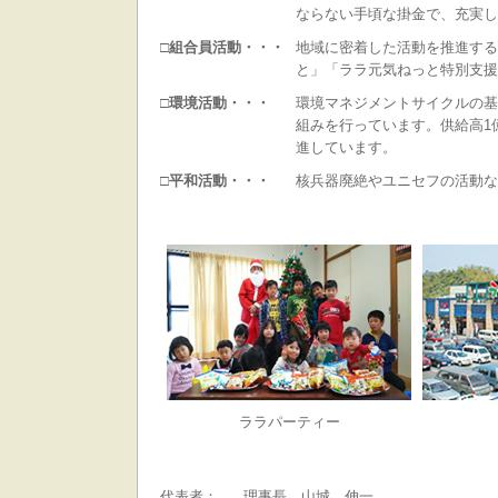
ならない手頃な掛金で、充実し
□組合員活動・・・
地域に密着した活動を推進する
と」「ララ元気ねっと特別支援
□環境活動・・・
環境マネジメントサイクルの基
組みを行っています。供給高1
進しています。
□平和活動・・・
核兵器廃絶やユニセフの活動な
ララパーティー
代表者：
理事長 山城 伸一