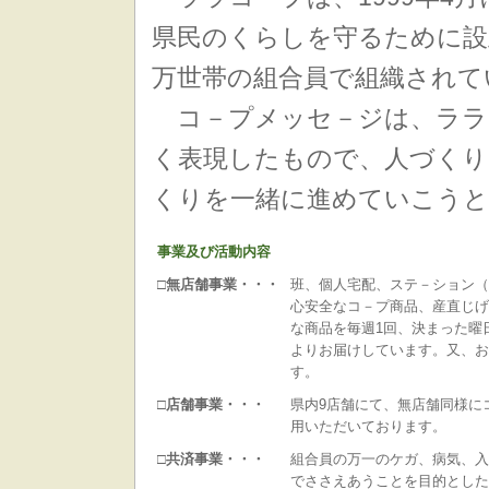
県民のくらしを守るために設
万世帯の組合員で組織されて
コ－プメッセ－ジは、ララ
く表現したもので、人づくり
くりを一緒に進めていこうと
事業及び活動内容
□無店舗事業・・・
班、個人宅配、ステ－ション（
心安全なコ－プ商品、産直じげ
な商品を毎週1回、決まった曜
よりお届けしています。又、お
す。
□店舗事業・・・
県内9店舗にて、無店舗同様に
用いただいております。
□共済事業・・・
組合員の万一のケガ、病気、入
でささえあうことを目的とした